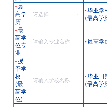
最
*
毕业学
*
高学
(最高学
历
最
*
高学
最高学
*
位专
业
授
*
予学
校
毕业日
*
(最
(最高学
高学
位)