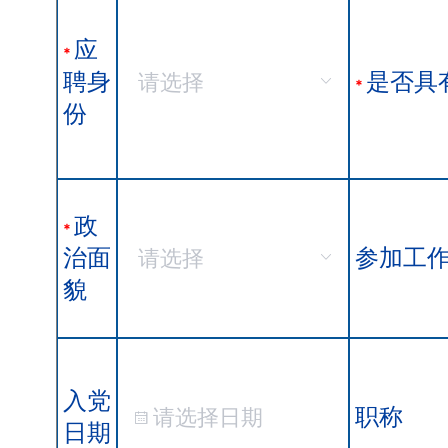
应
*
聘身
是否具
*
份
政
*
治面
参加工
貌
入党
职称
日期