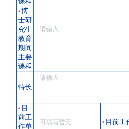
课程
博
*
士研
究生
教育
期间
主要
课程
特长
目
*
前工
目前工
*
作单