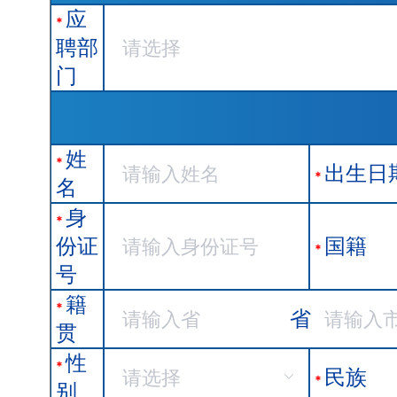
应
*
聘部
门
姓
*
出生日
*
名
身
*
份证
国籍
*
号
籍
*
省
贯
性
*
民族
*
别